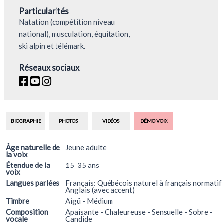
Particularités
Natation (compétition niveau
national), musculation, équitation,
ski alpin et télémark.
Réseaux sociaux
BIOGRAPHIE
PHOTOS
VIDÉOS
DÉMO VOIX
Âge naturelle de
Jeune adulte
la voix
Étendue de la
15-35 ans
voix
Langues parlées
Français: Québécois naturel à français normatif
Anglais (avec accent)
Timbre
Aigü - Médium
Composition
Apaisante - Chaleureuse - Sensuelle - Sobre -
vocale
Candide