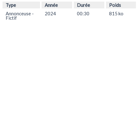
Type
Année
Durée
Poids
Annonceuse -
2024
00:30
815 ko
Fictif
Tél. : (514) 373-8110
|
info@agencereneecloutier.com
Confidentialité des données
|
Mentions légales
© 2007/2025. Renée Cloutier agence d’artistes, Montréal. Tous droits réservés |
Suivi technique de Womko