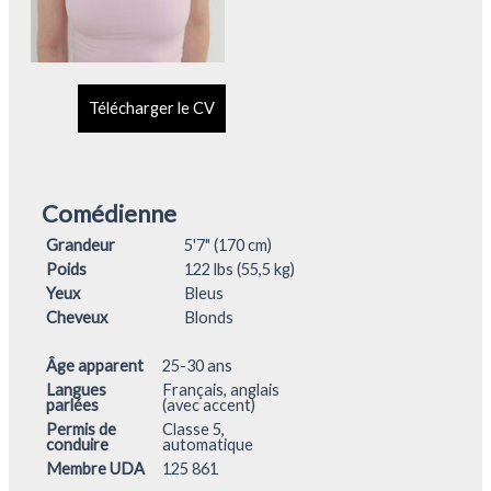
Télécharger le CV
Comédienne
Grandeur
5'7" (170 cm)
Poids
122 lbs (55,5 kg)
Yeux
Bleus
Cheveux
Blonds
Âge apparent
25-30 ans
Langues
Français, anglais
parlées
(avec accent)
Permis de
Classe 5,
conduire
automatique
Membre UDA
125 861