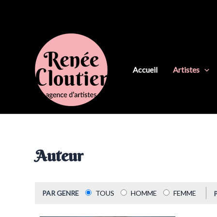
Aller
au
contenu
Accueil
Artistes
Auteur
PAR GENRE
TOUS
HOMME
FEMME