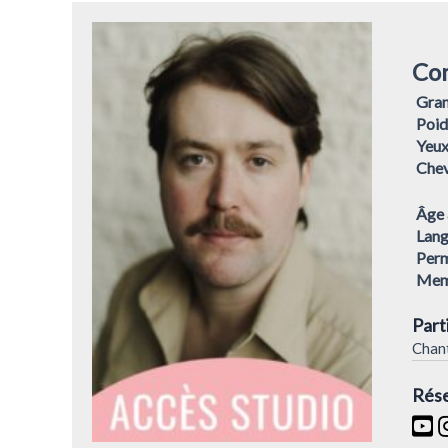
Co
Gra
Poid
Yeu
Che
Âge 
Lang
Perm
Mem
Part
Chant
Rése