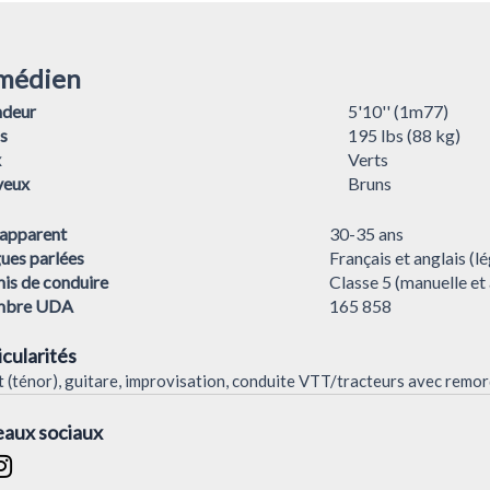
médien
ndeur
5'10'' (1m77)
s
195 lbs (88 kg)
x
Verts
veux
Bruns
apparent
30-35 ans
ues parlées
Français et anglais (l
is de conduire
Classe 5 (manuelle et
bre UDA
165 858
icularités
 (ténor), guitare, improvisation, conduite VTT/tracteurs avec remor
aux sociaux