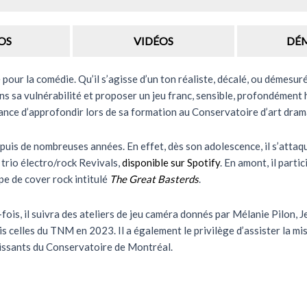
OS
VIDÉOS
DÉ
pour la comédie. Qu’il s’agisse d’un ton réaliste, décalé, ou démesuré
dans sa vulnérabilité et proposer un jeu franc, sensible, profondément
a chance d’approfondir lors de sa formation au Conservatoire d’art dr
epuis de nombreuses années. En effet, dès son adolescence, il s’attaq
 trio électro/rock Revivals,
disponible sur Spotify
. En amont, il parti
upe de cover rock intitulé
The Great Basterds
.
e-fois, il suivra des ateliers de jeu caméra donnés par Mélanie Pilo
s celles du TNM en 2023. Il a également le privilège d’assister la mi
nissants du Conservatoire de Montréal.