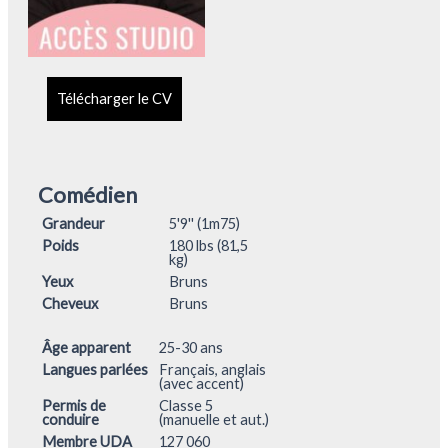
Télécharger le CV
Comédien
Grandeur
5'9'' (1m75)
Poids
180 lbs (81,5
kg)
Yeux
Bruns
Cheveux
Bruns
Âge apparent
25-30 ans
Langues parlées
Français, anglais
(avec accent)
Permis de
Classe 5
conduire
(manuelle et aut.)
Membre UDA
127 060