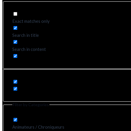
Exact matches only
Search in title
Search in content
Filter by Categories
Animateurs / Chroniqueurs