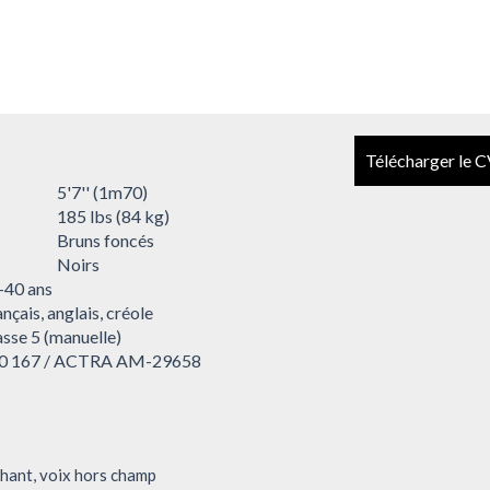
Télécharger le 
5'7'' (1m70)
185 lbs (84 kg)
Bruns foncés
Noirs
-40 ans
nçais, anglais, créole
asse 5 (manuelle)
0 167 / ACTRA AM-29658
 chant, voix hors champ