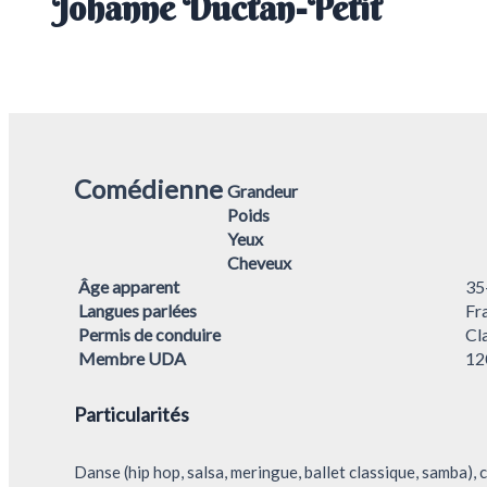
Johanne Ductan-Petit
Comédienne
Grandeur
Poids
Yeux
Cheveux
Âge apparent
35
Langues parlées
Fra
Permis de conduire
Cl
Membre UDA
12
Particularités
Danse (hip hop, salsa, meringue, ballet classique, samba),